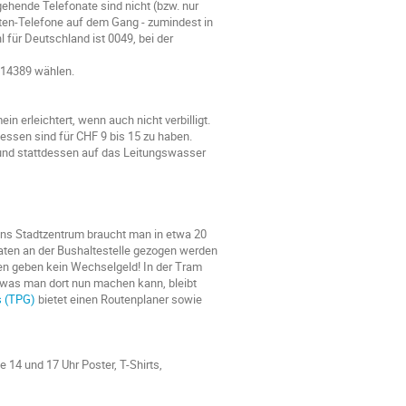
hende Telefonate sind nicht (bzw. nur
ten-Telefone auf dem Gang - zumindest in
l für Deutschland ist 0049, bei der
3114389 wählen.
n erleichtert, wenn auch nicht verbilligt.
essen sind für CHF 9 bis 15 zu haben.
 und stattdessen auf das Leitungswasser
ns Stadtzentrum braucht man in etwa 20
aten an der Bushaltestelle gezogen werden
en geben kein Wechselgeld! In der Tram
n, was man dort nun machen kann, bleibt
s (TPG)
bietet einen Routenplaner sowie
 14 und 17 Uhr Poster, T-Shirts,