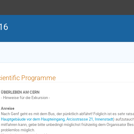
16
ientific Programme
ÜBERLEBEN AM CERN
- Hinweise für die Exkursion -
Anreise
Nach Genf geht es mit dem Bus, der pünktlich abfährt! Folglich ist es sehr rats
Hauptgebäude vor dem Haupteingang, Arcisstrasse 21, Innenstadt
) aufzutauc
mitfahren kann, gebe bitte unbedingt möglichst frühzeitig dem Organisator Besc
problemlos möglich.